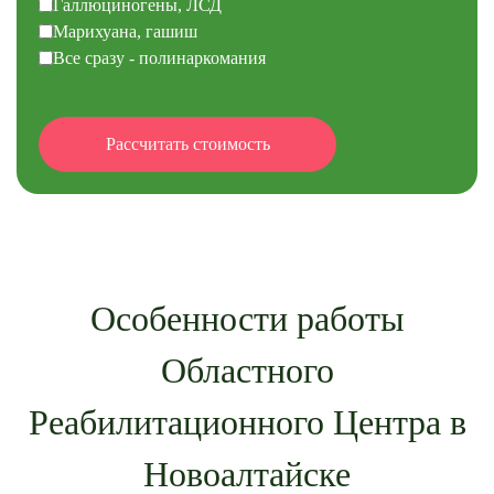
Галлюциногены, ЛСД
Марихуана, гашиш
Все сразу - полинаркомания
Особенности работы
Областного
Реабилитационного Центра в
Новоалтайске