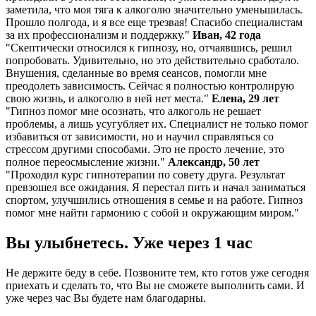
заметила, что моя тяга к алкоголю значительно уменьшилась.
Прошло полгода, и я все еще трезвая! Спасибо специалистам
за их профессионализм и поддержку."
Иван, 42 года
"Скептически относился к гипнозу, но, отчаявшись, решил
попробовать. Удивительно, но это действительно сработало.
Внушения, сделанные во время сеансов, помогли мне
преодолеть зависимость. Сейчас я полностью контролирую
свою жизнь, и алкоголю в ней нет места."
Елена, 29 лет
"Гипноз помог мне осознать, что алкоголь не решает
проблемы, а лишь усугубляет их. Специалист не только помог
избавиться от зависимости, но и научил справляться со
стрессом другими способами. Это не просто лечение, это
полное переосмысление жизни."
Александр, 50 лет
"Проходил курс гипнотерапии по совету друга. Результат
превзошел все ожидания. Я перестал пить и начал заниматься
спортом, улучшились отношения в семье и на работе. Гипноз
помог мне найти гармонию с собой и окружающим миром."
Вы улыбнетесь. Уже через 1 час
Не держите беду в себе. Позвоните тем, кто готов уже сегодня
приехать и сделать то, что Вы не сможете выполнить сами. И
уже через час Вы будете нам благодарны.