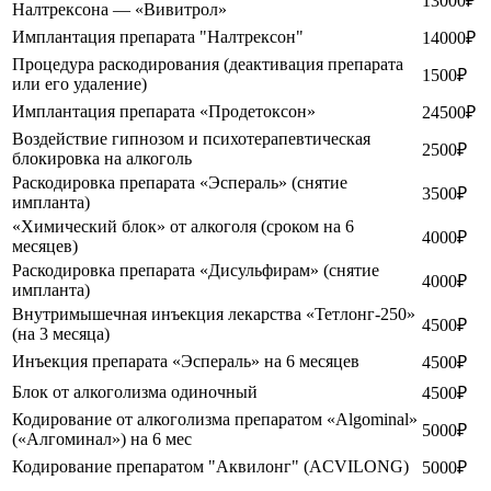
13000₽
Налтрексона — «Вивитрол»
Имплантация препарата "Налтрексон"
14000₽
Процедура раскодирования (деактивация препарата
1500₽
или его удаление)
Имплантация препарата «Продетоксон»
24500₽
Воздействие гипнозом и психотерапевтическая
2500₽
блокировка на алкоголь
Раскодировка препарата «Эспераль» (снятие
3500₽
импланта)
«Химический блок» от алкоголя (сроком на 6
4000₽
месяцев)
Раскодировка препарата «Дисульфирам» (снятие
4000₽
импланта)
Внутримышечная инъекция лекарства «Тетлонг-250»
4500₽
(на 3 месяца)
Инъекция препарата «Эспераль» на 6 месяцев
4500₽
Блок от алкоголизма одиночный
4500₽
Кодирование от алкоголизма препаратом «Algominal»
5000₽
(«Алгоминал») на 6 мес
Кодирование препаратом "Аквилонг" (ACVILONG)
5000₽